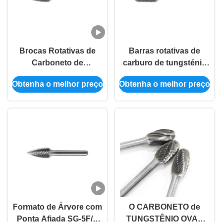
Brocas Rotativas de
Barras rotativas de
Carboneto de
carburo de tungsténio
Tungstênio de Corte
de cilindro
Obtenha o melhor preço
Obtenha o melhor preço
Duplo Certificadas
ISO9001 para Metalurgia
e Marcenaria
Formato de Árvore com
O CARBONETO de
Ponta Afiada SG-5F/G
TUNGSTÊNIO OVAL