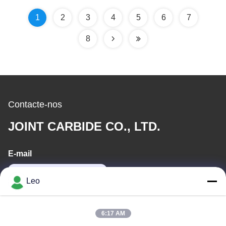
1
2
3
4
5
6
7
8
Contacte-nos
JOINT CARBIDE CO., LTD.
E-mail
info@groupkts.com
Leo
O nosso endereço
6:17 AM