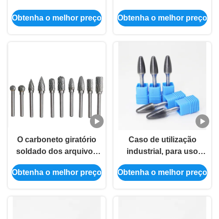
Ferramentas Rotativas
das FERRAMENTAS de
Obtenha o melhor preço
Obtenha o melhor preço
de Retificação em Metal
CORTE da FORMA
Duro
ESMERILA o
DIÂMETRO de PATA
SE-5 de 6MM
O carboneto giratório
Caso de utilização
soldado dos arquivos
industrial, para uso
do corte dobro esmerila
industrial
Obtenha o melhor preço
Obtenha o melhor preço
50000RPM ajustado