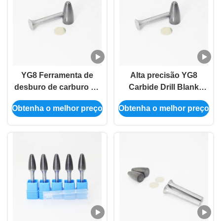
YG8 Ferramenta de
Alta precisão YG8
desburo de carburo de
Carbide Drill Blank
tungstênio em branco
Support Secundária de
Obtenha o melhor preço
Obtenha o melhor preço
para corte de moagem
afiar a borda
industrial