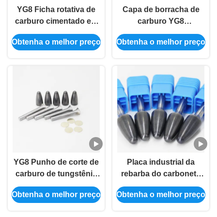
YG8 Ficha rotativa de
Capa de borracha de
carburo cimentado em
carburo YG8
branco para
semiacabada para polir
Obtenha o melhor preço
Obtenha o melhor preço
processamento de
corte de borracha
metais multiprocessos
YG8 Punho de corte de
Placa industrial da
carburo de tungstênio
rebarba do carboneto
para moagem polir
de tungstênio YG8 para
Obtenha o melhor preço
Obtenha o melhor preço
borbulha borbulha
afiar o corte secundário