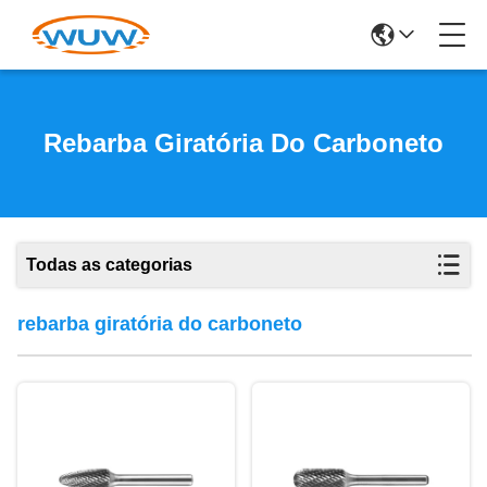
Rebarba Giratória Do Carboneto
Todas as categorias
rebarba giratória do carboneto