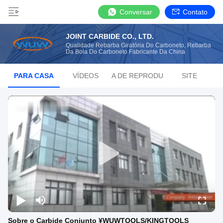
Conversar
Contato
JOINT CARBIDE CO., LTD.
Qualidade Rebarba Giratória Do Carboneto, Rebarba
Da Bola Do Carboneto Fabricante Da China
PARA CASA
VÍDEOS
LISTA DE REPRODUÇÃO
SITE
Sobre o Carbide Conjunto ¥WUWTOOLS/KINGTOOLS