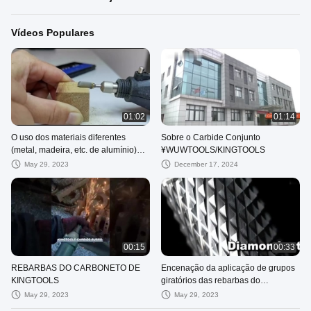
Vídeos Populares
01:02
01:14
O uso dos materiais diferentes
Sobre o Carbide Conjunto
(metal, madeira, etc. de alumínio)
¥WUWTOOLS/KINGTOOLS
por diversas rebarbas do carboneto
May 29, 2023
December 17, 2024
00:15
00:33
REBARBAS DO CARBONETO DE
Encenação da aplicação de grupos
KINGTOOLS
giratórios das rebarbas do
carboneto
May 29, 2023
May 29, 2023