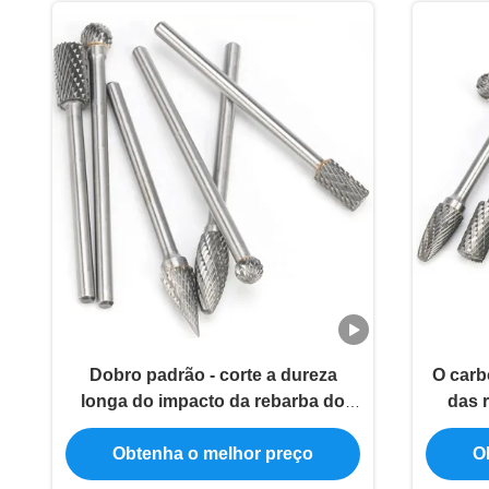
Dobro padrão - corte a dureza
O carb
longa do impacto da rebarba do
das 
carboneto da pata
com
Obtenha o melhor preço
O
ajus