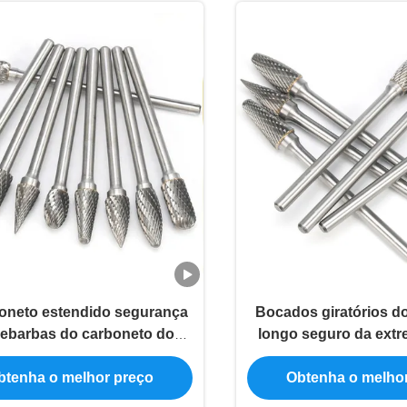
oneto estendido segurança
Bocados giratórios d
rebarbas do carboneto do
longo seguro da ext
primento morre serviço
raio da rebarba do c
btenha o melhor preço
Obtenha o melho
tado do Oem do bocado do
pata
moedor