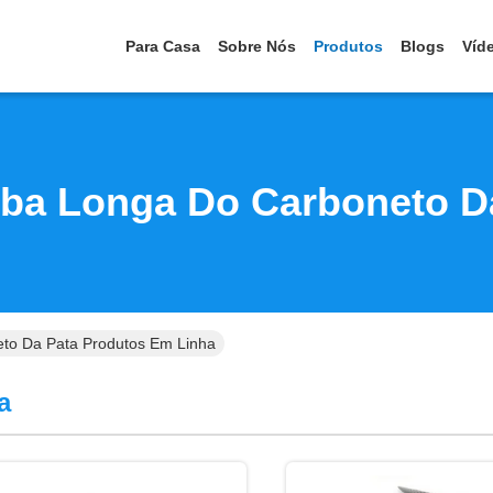
Para Casa
Sobre Nós
Produtos
Blogs
Víd
ba Longa Do Carboneto D
to Da Pata Produtos Em Linha
a