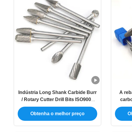
Indústria Long Shank Carbide Burr
A reb
/ Rotary Cutter Drill Bits ISO9001
carb
aprovado
LOGOTI
Obtenha o melhor preço
O