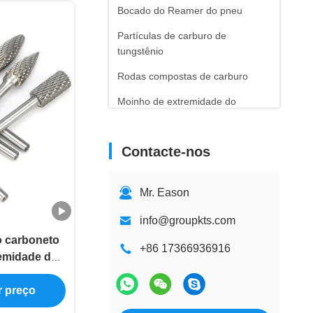
Bocado do Reamer do pneu
Partículas de carburo de
tungstênio
Rodas compostas de carburo
Moinho de extremidade do
carboneto de tungstênio
Pregos de Pneu de Carboneto
Contacte-nos
Mr. Eason
info@groupkts.com
o carboneto
+86 17366936916
remidade do
arboneto da
r preço