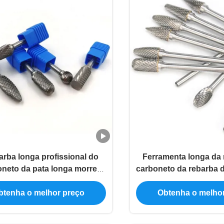
arba longa profissional do
Ferramenta longa da 
oneto da pata longa morre
carboneto da rebarba 
PO personalizado bocados
da pata do elevado 
btenha o melhor preço
Obtenha o melho
do moedor
sem reduçã