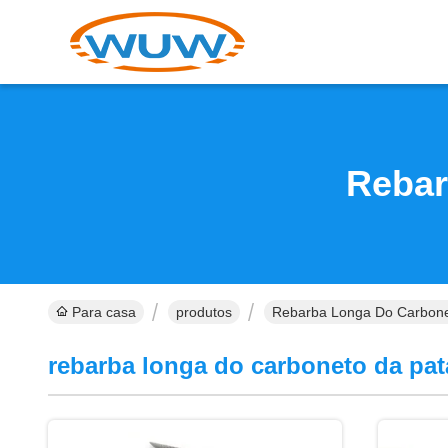
Rebar
Para casa
produtos
Rebarba Longa Do Carbone
rebarba longa do carboneto da pat