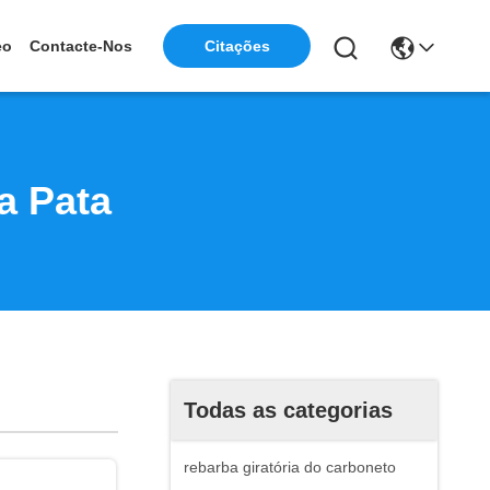
eo
Contacte-Nos
Citações
a Pata
Todas as categorias
rebarba giratória do carboneto