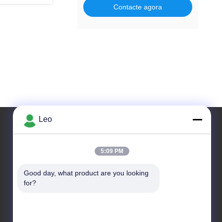
Contacte agora
Leo
O nosso endereço
5:09 PM
Endereço
Good day, what product are you looking 
No. 1700, seção norte da avenida de Tianfu, alta -
for?
zona da tecnologia, Chengdu, Sichuan, China
Telefone