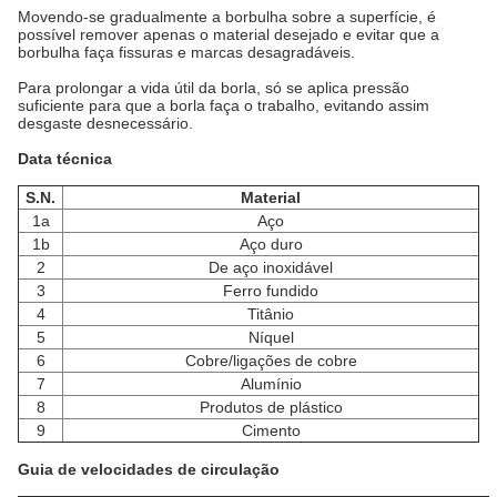
Movendo-se gradualmente a borbulha sobre a superfície, é
possível remover apenas o material desejado e evitar que a
borbulha faça fissuras e marcas desagradáveis.
Para prolongar a vida útil da borla, só se aplica pressão
suficiente para que a borla faça o trabalho, evitando assim
desgaste desnecessário.
Data técnica
S.N.
Material
1a
Aço
1b
Aço duro
2
De aço inoxidável
3
Ferro fundido
4
Titânio
5
Níquel
6
Cobre/ligações de cobre
7
Alumínio
8
Produtos de plástico
9
Cimento
Guia de velocidades de circulação