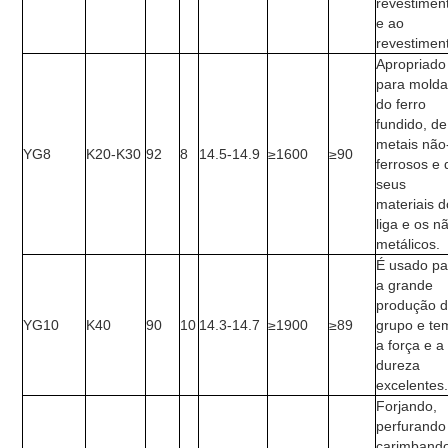
revestimen
e ao
revestimen
Apropriado
para molda
do ferro
fundido, de
metais não
YG8
K20-K30
92
8
14.5-14.9
≥1600
≥90
ferrosos e 
seus
materiais d
liga e os n
metálicos.
É usado pa
a grande
produção 
YG10
K40
90
10
14.3-14.7
≥1900
≥89
grupo e te
a força e a
dureza
excelentes
Forjando,
perfurando
carimband