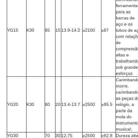
ferramenta
para as
barras de
aço e os
YG15
K30
85
15
13.9-14.2
≥2100
≥87
tubos de a
com relaçõ
de
compressã
altas e
trabalhand
sob grand
esforços
Carimband
morre,
carimband
as peças d
YG20
K30
80
20
13.4-13.7
≥2500
≥85.5
relógio, a
parte da
mola do
instrument
musical;
YG30
70
30
12,75
≥2500
≥82.8
Dureza alt