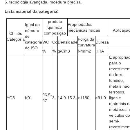
6. tecnologia avançada, moedura precisa.
Lista material da categoria:
produto
Propriedades
Igual ao
químico
mecânicas físicas
Aplicaçã
número
composição
Chinês
de
Categoria
Força da
categoria
WC
Co
Densidade
Dureza
curvatura
do ISO
%
%
g/Cm3
N/mm2
HRA
É apropria
para o
revestimen
do ferro
fundido,
metais não
ferrosos,
96.5-
YG3
K01
3
14.9-15.3
≥1180
≥91.0
ligas e
97
materiais 
metálicos, 
veículos d
semi-
revestimen