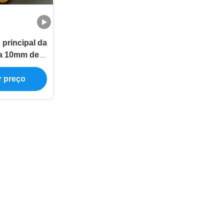
 principal da
ta 10mm de
atória
r preço