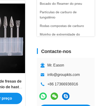
Bocado do Reamer do pneu
Partículas de carburo de
tungstênio
Rodas compostas de carburo
Moinho de extremidade do
carboneto de tungstênio
Pregos de Pneu de Carboneto
Contacte-nos
Mr. Eason
info@groupkts.com
de fresas de
+86 17366936916
nio de haste
uplo e 10
ra polimento
r preço