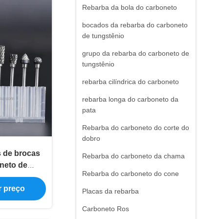
Rebarba da bola do carboneto
bocados da rebarba do carboneto
de tungstênio
grupo da rebarba do carboneto de
tungstênio
rebarba cilíndrica do carboneto
rebarba longa do carboneto da
pata
Rebarba do carboneto do corte do
dobro
 de brocas
Rebarba do carboneto da chama
oneto de
Rebarba do carboneto do cone
 de 3mm com
limento e
r preço
Placas da rebarba
metal
Carboneto Ros