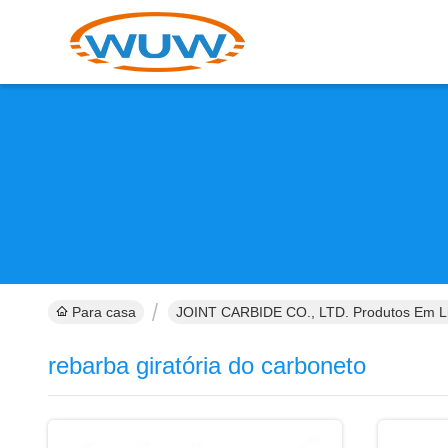
Para casa
JOINT CARBIDE CO., LTD. Produtos Em L
rebarba giratória do carboneto