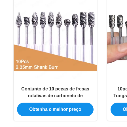
Conjunto de 10 peças de fresas
10pc
rotativas de carboneto de
Tungst
tungstênio com haste de 1/8
com 3 
polegada e diâmetro da cabeça de
par
Obtenha o melhor preço
O
3 mm para polimento de metal e
marcenaria