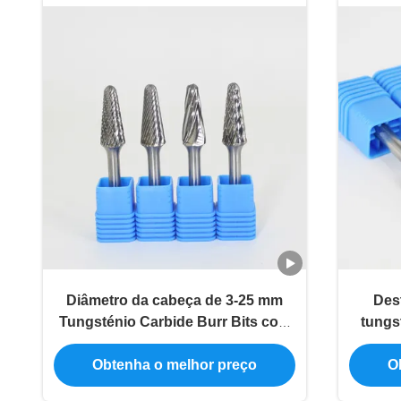
Diâmetro da cabeça de 3-25 mm
Des
Tungsténio Carbide Burr Bits com
tungs
boa estabilidade mecânica e
s
química
Obtenha o melhor preço
O