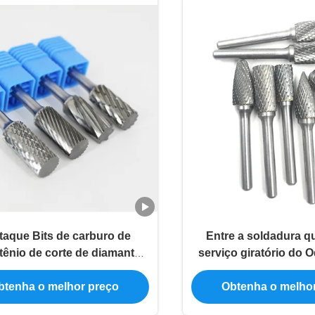
taque Bits de carburo de
Entre a soldadura qu
tênio de corte de diamante
serviço giratório do
imples / duplo / aluma
dos bocados do m
ferramenta/rebarba 
btenha o melhor preço
Obtenha o melho