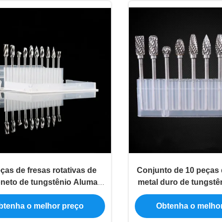
ças de fresas rotativas de
Conjunto de 10 peças 
neto de tungstênio Aluma
metal duro de tungstê
m haste de 1/8" e cabeça de
de 1/8" com corte d
m para gravação em metal
formatos diferentes pa
btenha o melhor preço
Obtenha o melho
de metal