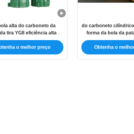
ola alta do carboneto da
do carboneto cilíndrico
da tira YG8 eficiência alta da
forma da bola da pa
ção de Burr Rasp Carbide
6mm rebarba gir
Burr
btenha o melhor preço
Obtenha o melho