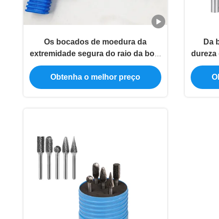
Os bocados de moedura da
Da b
extremidade segura do raio da bola
dureza 
da ferramenta da rebarba da bola
produ
para morrem tipo do SD do moedor
Obtenha o melhor preço
O