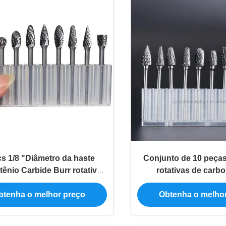
s 1/8 "Diâmetro da haste
Conjunto de 10 peças
ênio Carbide Burr rotativo
rotativas de carb
* 6 mm Tamanho da cabeça
tungstênio de haste
a metalurgia de precisão
corte duplo para po
btenha o melhor preço
Obtenha o melho
perfuração de 