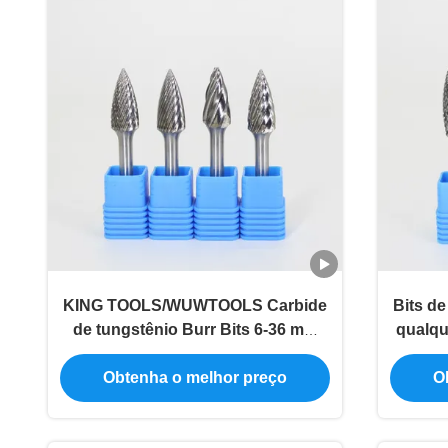
KING TOOLS/WUWTOOLS Carbide
Bits de
de tungstênio Burr Bits 6-36 mm
qualqu
com suporte OEM personalizado
Obtenha o melhor preço
O