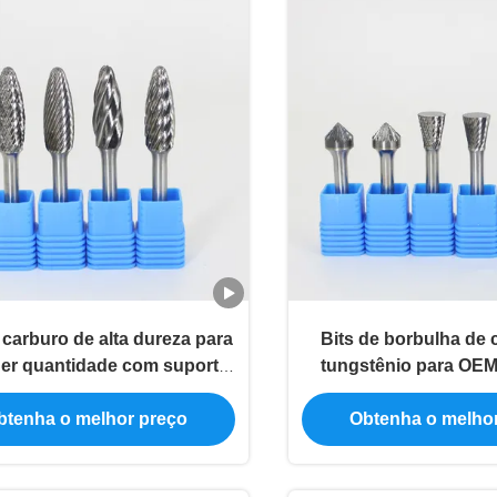
 carburo de alta dureza para
Bits de borbulha de 
er quantidade com suporte
tungstênio para OE
personalizado
dente de suporte Singl
Aluma / Diamon
btenha o melhor preço
Obtenha o melho