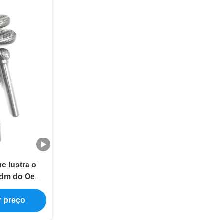
e lustra o
 Odm do Oem
oedor da
do arquivo
r preço