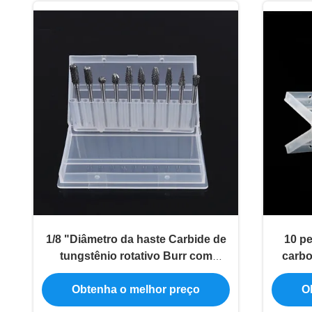
1/8 "Diâmetro da haste Carbide de
10 pe
tungstênio rotativo Burr com
carbo
cabeça de 3 mm para moedor de
Cut co
matriz e afiar madeira
3*6 m
Obtenha o melhor preço
O