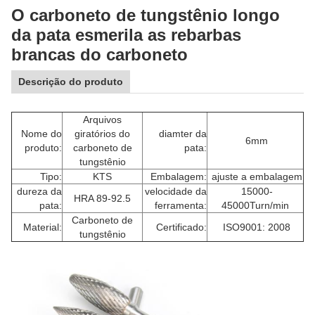
O carboneto de tungstênio longo
da pata esmerila as rebarbas
brancas do carboneto
Descrição do produto
Arquivos
Nome do
giratórios do
diamter da
6mm
produto:
carboneto de
pata:
tungstênio
Tipo:
KTS
Embalagem:
ajuste a embalagem
dureza da
velocidade da
15000-
HRA 89-92.5
pata:
ferramenta:
45000Turn/min
Carboneto de
Material:
Certificado:
ISO9001: 2008
tungstênio