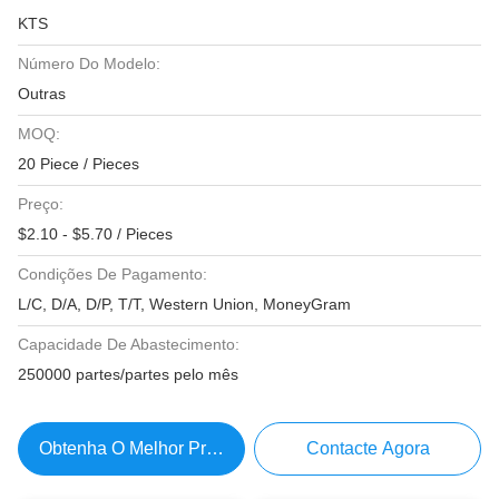
KTS
Número Do Modelo:
Outras
MOQ:
20 Piece / Pieces
Preço:
$2.10 - $5.70 / Pieces
Condições De Pagamento:
L/C, D/A, D/P, T/T, Western Union, MoneyGram
Capacidade De Abastecimento:
250000 partes/partes pelo mês
Obtenha O Melhor Preço
Contacte Agora