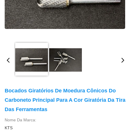
Bocados Giratórios De Moedura Cônicos Do
Carboneto Principal Para A Cor Giratória Da Tira
Das Ferramentas
Nome Da Marca:
KTS