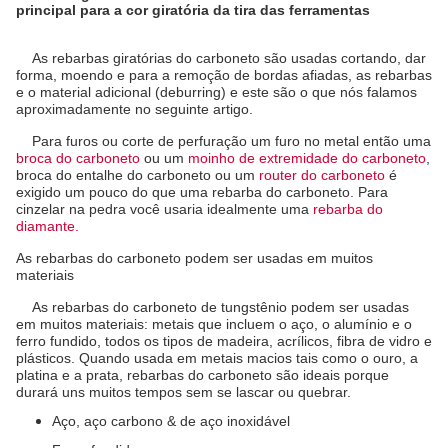
principal para a cor giratória da tira das ferramentas
As rebarbas giratórias do carboneto são usadas cortando, dar
forma, moendo e para a remoção de bordas afiadas, as rebarbas
e o material adicional (deburring) e este são o que nós falamos
aproximadamente no seguinte artigo.
Para furos ou corte de perfuração um furo no metal então uma
broca do carboneto
ou um
moinho de extremidade do carboneto
,
broca do entalhe do carboneto ou um
router do carboneto
é
exigido um pouco do que uma rebarba do carboneto. Para
cinzelar na pedra você usaria idealmente uma
rebarba do
diamante.
As rebarbas do carboneto podem ser usadas em muitos
materiais
As rebarbas do carboneto de tungstênio podem ser usadas
em muitos materiais: metais que incluem o aço, o alumínio e o
ferro fundido, todos os tipos de madeira, acrílicos, fibra de vidro e
plásticos. Quando usada em metais macios tais como o ouro, a
platina e a prata, rebarbas do carboneto são ideais porque
durará uns muitos tempos sem se lascar ou quebrar.
Aço, aço carbono & de aço inoxidável