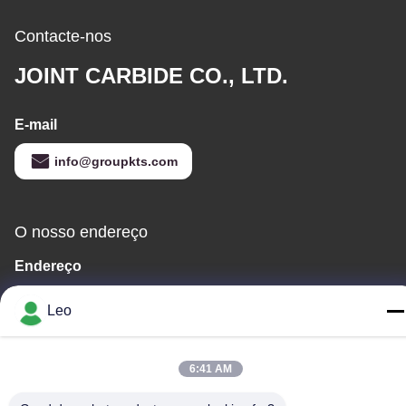
Contacte-nos
JOINT CARBIDE CO., LTD.
E-mail
info@groupkts.com
O nosso endereço
Endereço
No. 1700, seção norte da avenida de Tianfu, alta - zona da
Leo
tecnologia, Chengdu, Sichuan, China
Telefone
6:41 AM
86--18483668520