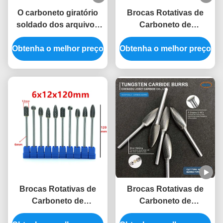
O carboneto giratório
Brocas Rotativas de
soldado dos arquivos
Carboneto de
do corte dobro esmerila
Tungstênio de 150mm
Obtenha o melhor preço
50000RPM ajustado
Obtenha o melhor preço
de Haste Longa para
Processamento de
Furos de Fechadura
Profundos com Brocas
de Retificadora de
Carboneto Extra
Longas
Brocas Rotativas de
Brocas Rotativas de
Carboneto de
Carboneto de
Tungstênio de Haste
Tungstênio Sinterizado