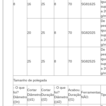
igu
8
16
25
8
70
SG81625
sup
a 2
g/
De
pe
igu
20
25
8
70
SG82025
sup
a 2
g/
De
pe
igu
25
25
8
70
SG82525
sup
a 2
g/
Tamanho de polegada
- O que
- O que
Cortar
Cortar
Acabou.
foi?
foi?
Ferramentas
Diâmetro
Duração
Duração
Tip
Diâmetro
Diâmetro
NÃO.
((d1)
((l2)
((l1)
((In)
((d2)