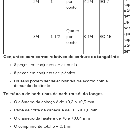
3/4
1
por
2-3/4
SG-7
sup
cento
a 2
g/
De
pe
Quatro
igu
3/4
1-1/2
por
3-1/4
SG-15
sup
cento
a 2
g/
Conjuntos para borros rotativos de carburo de tungsténio
8 peças em conjuntos de alumínio
8 peças em conjuntos de plástico
Os itens podem ser selecionáveis de acordo com a
demanda do cliente.
Tolerância de borbulhas de carburo sólido longas
O diâmetro da cabeça é de +0,3 a +0,5 mm
Parte de corte da cabeça é de +0,5 a 1,0 mm
O diâmetro da haste é de +0 a +0,04 mm
O comprimento total é +-0,1 mm