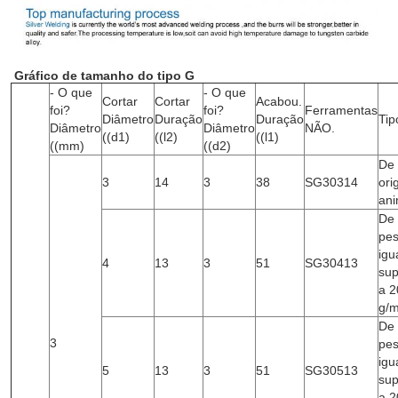
Gráfico de tamanho do tipo G
- O que
- O que
Cortar
Cortar
Acabou.
foi?
foi?
Ferramentas
Diâmetro
Duração
Duração
Tip
Diâmetro
Diâmetro
NÃO.
((d1)
((l2)
((l1)
((mm)
((d2)
De
3
14
3
38
SG30314
ori
ani
De
pe
igu
4
13
3
51
SG30413
sup
a 2
g/
De
3
pe
igu
5
13
3
51
SG30513
sup
a 2