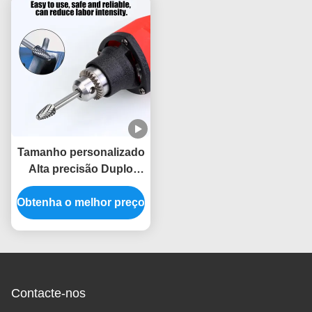
Processamento de
Haste de 1/4"
Metal em Furos
Profundos e Moldes
Automotivos
Tamanho personalizado
Alta precisão Duplo
corte Carbide de
Obtenha o melhor preço
tungstênio Ficha
rotativa 6mm Shank Die
Grinder Perfuração Burr
Bits
Contacte-nos