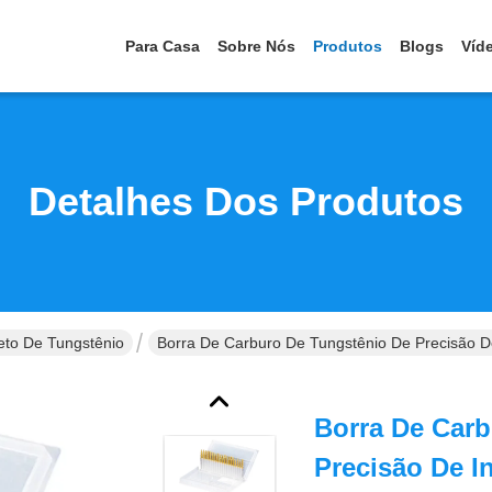
Para Casa
Sobre Nós
Produtos
Blogs
Víd
Detalhes Dos Produtos
to De Tungstênio
Borra De Carburo De Tungstênio De Precisão 
Borra De Carb
Precisão De I