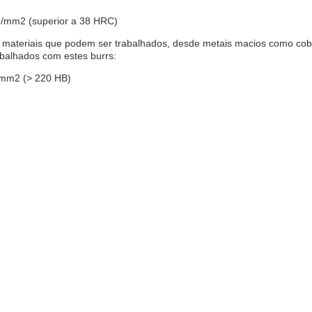
 N/mm2 (superior a 38 HRC)
 de materiais que podem ser trabalhados, desde metais macios como co
abalhados com estes burrs:
N/mm2 (> 220 HB)