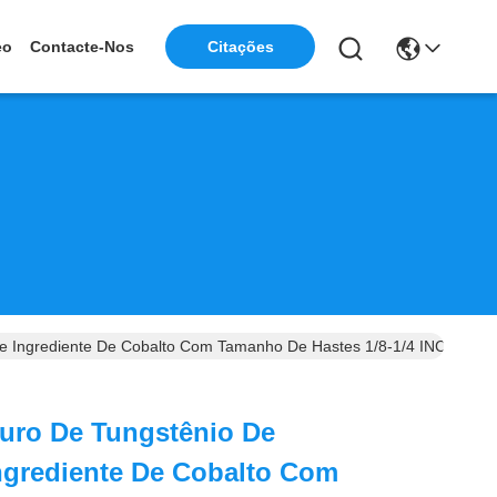
Citações
eo
Contacte-Nos
De Ingrediente De Cobalto Com Tamanho De Hastes 1/8-1/4 INCH
uro De Tungstênio De
ngrediente De Cobalto Com