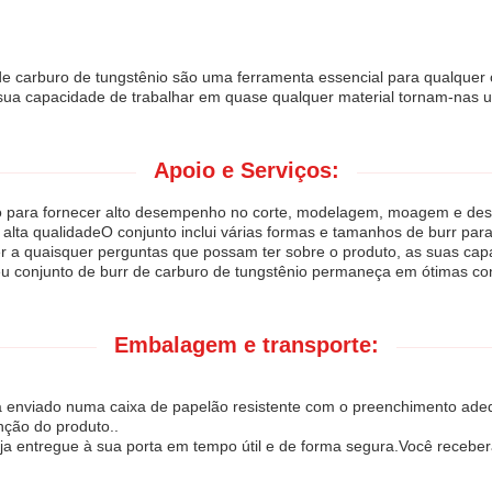
de carburo de tungstênio são uma ferramenta essencial para qualquer of
a sua capacidade de trabalhar em quase qualquer material tornam-nas u
Apoio e Serviços:
do para fornecer alto desempenho no corte, modelagem, moagem e desb
 alta qualidadeO conjunto inclui várias formas e tamanhos de burr par
der a quaisquer perguntas que possam ter sobre o produto, as suas c
u conjunto de burr de carburo de tungstênio permaneça em ótimas con
Embalagem e transporte:
á enviado numa caixa de papelão resistente com o preenchimento adeq
nção do produto..
seja entregue à sua porta em tempo útil e de forma segura.Você rece