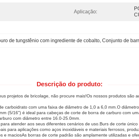
P
Aplicação:
C
uro de tungstênio com ingrediente de cobalto
, 
Conjunto de barr
Descrição do produto:
seus projetos de bricolage, não procure mais!Os nossos produtos são 
 de carboidrato com uma faixa de diâmetro de 1,0 a 6,0 mm.O diâmetr
mm (5/16") é ideal para cabeças de corte de borra de carburo com um
carburo com diâmetro entre 16.0-25.0mm.
ra atender aos seus diferentes cenários de uso.Burs de corte único s
eais para aplicações como aços inoxidáveis e materiais ferrosos, prod
s e maciosAs borras de corte padrão são amplamente utilizadas e of