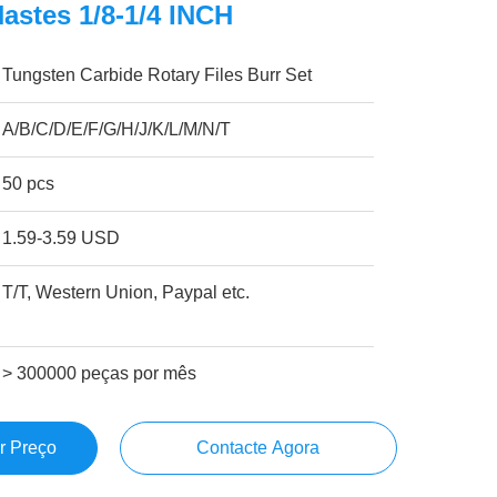
stes 1/8-1/4 INCH
Tungsten Carbide Rotary Files Burr Set
A/B/C/D/E/F/G/H/J/K/L/M/N/T
50 pcs
1.59-3.59 USD
T/T, Western Union, Paypal etc.
> 300000 peças por mês
r Preço
Contacte Agora