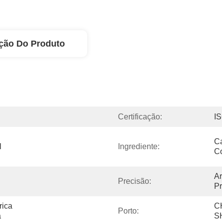
ção Do Produto
Certificação:
I
Ca
 
Ingrediente:
Co
Ar
Precisão:
Pr
ica 
C
Porto:
a
S