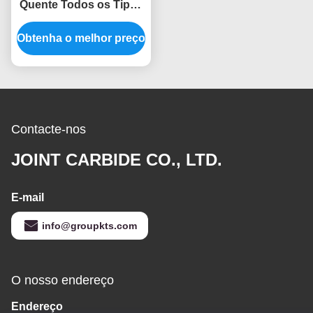
Quente Todos os Tipos
Prontos para Envio E
Forma Oval 6 polegadas
Obtenha o melhor preço
de comprimento Duplo
Corte Tungstênio Aço
Sólido Carbide Burrs
Cementado
Contacte-nos
JOINT CARBIDE CO., LTD.
E-mail
info@groupkts.com
O nosso endereço
Endereço