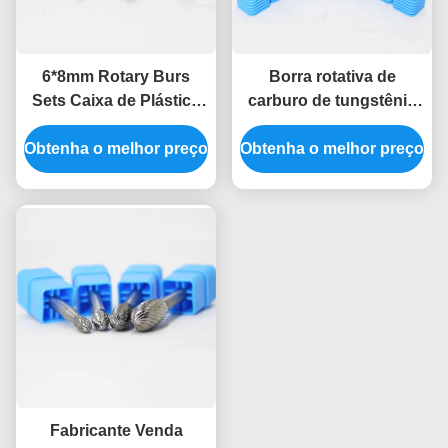
6*8mm Rotary Burs
Borra rotativa de
Sets Caixa de Plástico
carburo de tungstênio
Tubos Pacote Original
de forma cônica Borras
Obtenha o melhor preço
Solid Forma de Árvore
Obtenha o melhor preço
de moagem de carburo
Carbide Burr para Metal
fornecidas para aço
Alumínio
endurecido
Fabricante Venda