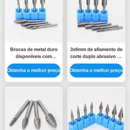
Brocas de metal duro
3x6mm de afiamento de
disponíveis com
corte duplo abrasivo de
comprimento estendido
borracha de moagem
Obtenha o melhor preço
de 3mm e 6mm, tipos H,
Obtenha o melhor preço
Bits Carbide de
formato de chama,
tungstênio cilindro Flat
broca para rebarbadora
End Carbide Burs
para rebarbadora de
matrizes