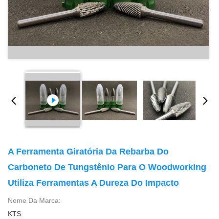
A Ferramenta Giratória Da Rebarba Do
Carboneto De Tungstênio Para O Woodworking
Utiliza Ferramentas A Dureza Do Impacto
Nome Da Marca:
KTS