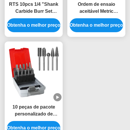
RTS 10pcs 1/4 "Shank
Ordem de ensaio
Carbide Burr Set
aceitável Metric
Double Cut Tungstênio
Tungsténio Carbide
Obtenha o melhor preço
Carbide Ficheiro
Obtenha o melhor preço
Burr Set Para Die
Rotativo Conjunto Fits
Grinder Bits de
Dremel Ferramenta
perfuração YG6 Grau
Rotativa Para Metal
Carving Madeira
10 peças de pacote
personalizado de
tungstênio carburo
Obtenha o melhor preço
conjunto de burr, corte