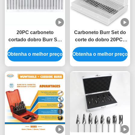
20PC carboneto
Carboneto Burr Set do
cortado dobro Burr Set
corte do dobro 20PC -
0,118" pata (de 3mm),
0,118" pata (de 3mm),
Obtenha o melhor preço
bocados giratórios da
Obtenha o melhor preço
ferramenta giratória que
ferramenta que cortam
corta rebarbas
rebarbas