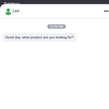
Telefone
86--18483668520
Leo
11:52 AM
Good day, what product are you looking for?
Política de Privacidade
|
Mapa do Site
China Boa Qualidade rebarba giratória do carboneto Fornecedor.
Copyright © -2026 JOINT CARBIDE CO., LTD. Todos os direitos
reservados.