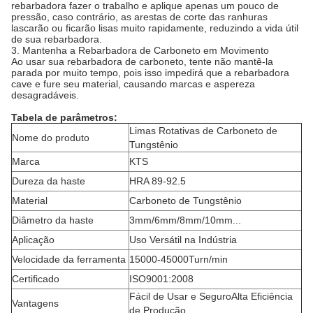
rebarbadora fazer o trabalho e aplique apenas um pouco de
pressão, caso contrário, as arestas de corte das ranhuras
lascarão ou ficarão lisas muito rapidamente, reduzindo a vida útil
de sua rebarbadora.
3. Mantenha a Rebarbadora de Carboneto em Movimento
Ao usar sua rebarbadora de carboneto, tente não mantê-la
parada por muito tempo, pois isso impedirá que a rebarbadora
cave e fure seu material, causando marcas e aspereza
desagradáveis.
Tabela de parâmetros:
Limas Rotativas de Carboneto de
Nome do produto
Tungstênio
Marca
KTS
Dureza da haste
HRA 89-92.5
Material
Carboneto de Tungstênio
Diâmetro da haste
3mm/6mm/8mm/10mm...
Aplicação
Uso Versátil na Indústria
Velocidade da ferramenta
15000-45000Turn/min
Certificado
ISO9001:2008
Fácil de Usar e SeguroAlta Eficiência
Vantagens
de Produção